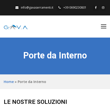
info@gavaserramenti.it
+39 0690230801
Tog
navi
Porte da Interno
Home
»
Porte da Interno
LE NOSTRE SOLUZIONI