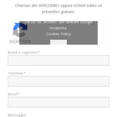
Chiamaci allo 0690230801 oppure richiedi subito un
preventivo gratuito.
Fai clic su "Accetto" per abilitare Google
recaptcha
Cookies Policy
Accetto
Nome e cognome
*
Telefono
*
Email
*
Messaggio