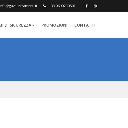
info@gavaserramenti.it
+39 0690230801
MI DI SICUREZZA
PROMOZIONI
CONTATTI