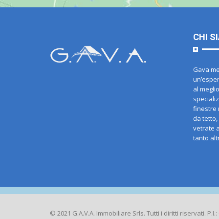
CHI S
Gava met
un’esper
al meglio
specializ
finestre 
da tetto,
vetrate 
tanto alt
© 2021 G.A.V.A. Immobiliare Srls. Tutti i diritti riservati. P.I