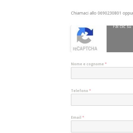
Chiamaci allo 0690230801 oppure 
Fai clic su
Nome e cognome
*
Telefono
*
Email
*