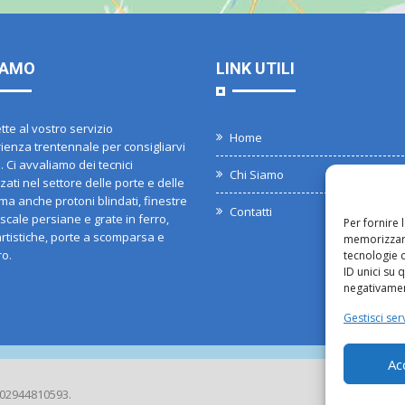
IAMO
LINK UTILI
te al vostro servizio
Home
ienza trentennale per consigliarvi
. Ci avvaliamo dei tecnici
Chi Siamo
zati nel settore delle porte e delle
ma anche protoni blindati, finestre
Contatti
 scale persiane e grate in ferro,
Per fornire 
artistiche, porte a scomparsa e
memorizzare
ro.
tecnologie 
ID unici su 
negativament
Gestisci serv
Ac
.: 02944810593.