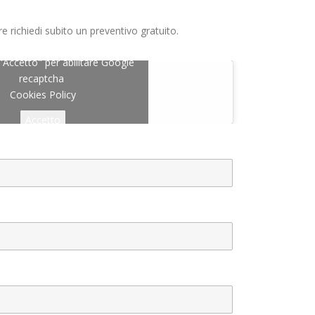
richiedi subito un preventivo gratuito.
 "Accetto" per abilitare Google
recaptcha
Cookies Policy
Accetto